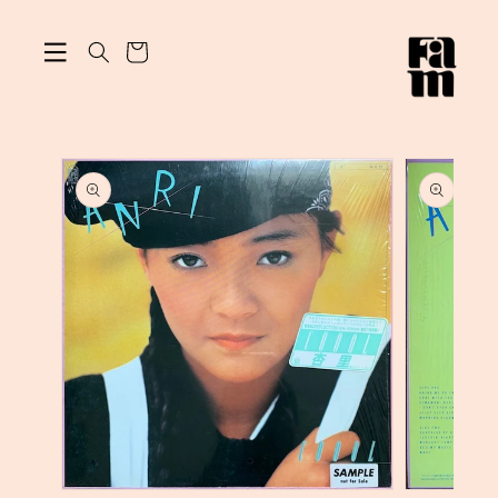
ン
カ
ツ
に
ー
進
ト
む
商
品
情
報
に
ス
キ
ッ
プ
モ
モ