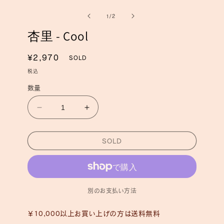
ー
ー
の
1
/
2
ダ
ダ
ル
ル
杏里 - Cool
で
で
メ
メ
デ
デ
通
¥2,970
SOLD
ィ
ィ
常
ア
ア
税込
(1)
(2)
価
を
数量
を
格
開
開
く
く
杏
杏
里
里
-
-
SOLD
Cool
Cool
の
の
数
数
量
量
別のお支払い方法
を
を
減
増
￥10,000以上お買い上げの方は送料無料
ら
や