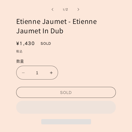
ー
ー
の
1
/
2
ダ
ダ
ル
ル
Etienne Jaumet - Etienne
で
で
メ
メ
Jaumet In Dub
デ
デ
ィ
ィ
ア
ア
通
¥1,430
SOLD
(1)
(2)
常
を
税込
を
開
価
開
数量
く
く
格
Etienne
Etienne
Jaumet
Jaumet
-
-
SOLD
Etienne
Etienne
Jaumet
Jaumet
In
In
Dub
Dub
の
の
数
数