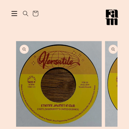
ン
カ
ツ
に
ー
進
ト
む
商
品
情
報
に
ス
キ
ッ
プ
モ
モ