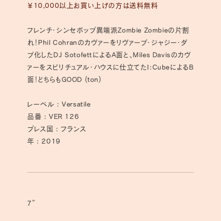
量
量
￥10,000以上お買い上げの方は送料無料
を
を
減
増
フレンチ・シンセポップ異端派Zombie Zombieの片割
ら
や
れ！Phil Cohranのカヴァーをリヴァーブ・ジャジー・ダ
す
す
ブ化したDJ SotofettによるA面と、Miles Davisのカヴ
ァーをスピリチュアル・ハウスに仕立てたI:CubeによるB
面！どちらもGOOD (ton)
レーベル : Versatile
品番 : VER 126
プレス国 : フランス
年 : 2019
7”