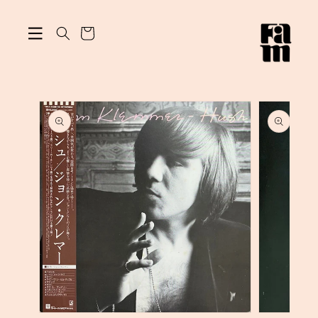
ン
カ
ツ
に
ー
進
ト
む
商
品
情
報
に
ス
キ
ッ
プ
モ
モ