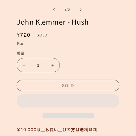
ー
ー
の
1
/
2
ダ
ダ
ル
ル
John Klemmer - Hush
で
で
メ
メ
デ
デ
通
¥720
SOLD
ィ
ィ
常
ア
ア
税込
(1)
(2)
価
を
数量
を
格
開
開
く
く
John
John
Klemmer
Klemmer
-
-
SOLD
Hush
Hush
の
の
数
数
量
量
を
を
減
増
ら
や
￥10,000以上お買い上げの方は送料無料