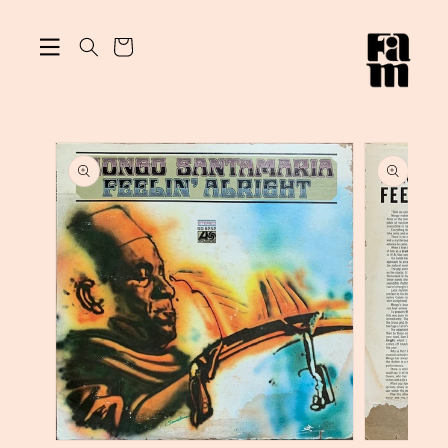
ン
カ
ツ
に
ー
進
ト
む
商
品
情
報
に
ス
キ
ッ
プ
モ
モ