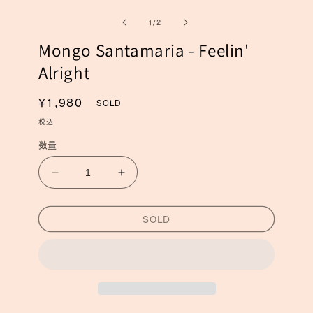
ー
ー
の
1
/
2
ダ
ダ
ル
ル
Mongo Santamaria - Feelin'
で
で
メ
メ
Alright
デ
デ
ィ
ィ
ア
ア
通
¥1,980
SOLD
(1)
(2)
常
を
税込
を
開
価
開
数量
く
く
格
Mongo
Mongo
Santamaria
Santamaria
-
-
SOLD
Feelin&#39;
Feelin&#39;
Alright
Alright
の
の
数
数
量
量
を
を