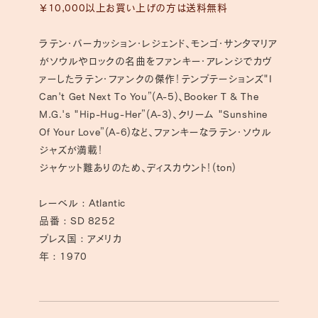
減
増
￥10,000以上お買い上げの方は送料無料
ら
や
す
す
ラテン・パーカッション・レジェンド、モンゴ・サンタマリア
がソウルやロックの名曲をファンキー・アレンジでカヴ
ァーしたラテン・ファンクの傑作！テンプテーションズ"I
Can't Get Next To You”(A-5)、Booker T & The
M.G.'s "Hip-Hug-Her”(A-3)、クリーム "Sunshine
Of Your Love”(A-6)など、ファンキーなラテン・ソウル
ジャズが満載！
ジャケット難ありのため、ディスカウント！(ton)
レーベル : Atlantic
品番 : SD 8252
プレス国 : アメリカ
年 : 1970