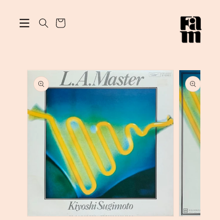
ン
カ
ツ
に
ー
進
ト
む
商
品
情
報
に
ス
キ
ッ
プ
モ
モ