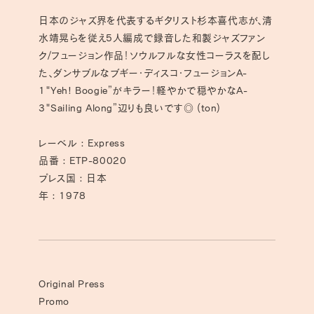
量
量
日本のジャズ界を代表するギタリスト杉本喜代志が、清
を
を
減
増
水靖晃らを従え5人編成で録音した和製ジャズファン
ら
や
ク/フュージョン作品！ソウルフルな女性コーラスを配し
す
す
た、ダンサブルなブギー・ディスコ・フュージョンA-
1"Yeh! Boogie”がキラー！軽やかで穏やかなA-
3"Sailing Along”辺りも良いです◎ (ton)
レーベル : Express
品番 : ETP-80020
プレス国 : 日本
年 : 1978
Original Press
Promo