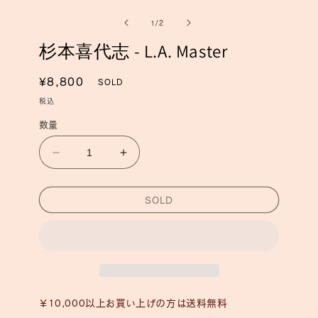
ー
ー
の
1
/
2
ダ
ダ
ル
ル
杉本喜代志 - L.A. Master
で
で
メ
メ
デ
デ
通
¥8,800
SOLD
ィ
ィ
常
ア
ア
税込
(1)
(2)
価
を
数量
を
格
開
開
く
く
杉
杉
本
本
喜
喜
SOLD
代
代
志
志
-
-
L.A.
L.A.
Master
Master
の
の
￥10,000以上お買い上げの方は送料無料
数
数