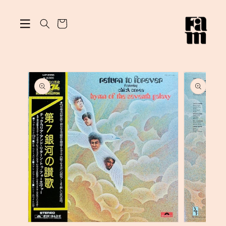
ン
カ
ツ
に
ー
進
ト
む
商
品
情
報
に
ス
キ
ッ
プ
モ
モ