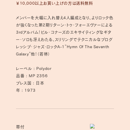
￥10,000以上お買い上げの方は送料無料
数
数
量
量
メンバーを大幅に入れ替え4人編成となり、よりロック色
を
を
が強くなった第2期リターン・トゥ・フォーエヴァーによる
減
増
3rdアルバム！ビル・コナーズのエキサイティングなギタ
ら
や
ー・ソロも冴えわたる、スリリングでテクニカルなプログ
す
す
レッシブ・ジャズ・ロックA-1”Hymn Of The Seventh
Galaxy”他！（若林）
レーベル : Polydor
品番 : MP 2356
プレス国 : 日本
年 : 1973
帯付