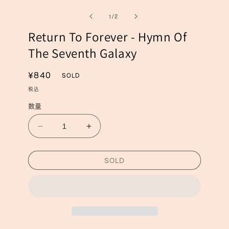
ー
ー
の
1
/
2
ダ
ダ
ル
ル
Return To Forever - Hymn Of
で
で
メ
メ
The Seventh Galaxy
デ
デ
ィ
ィ
ア
ア
通
¥840
SOLD
(1)
(2)
常
を
税込
を
開
価
開
数量
く
く
格
Return
Return
To
To
Forever
Forever
SOLD
-
-
Hymn
Hymn
Of
Of
The
The
Seventh
Seventh
Galaxy
Galaxy
の
の