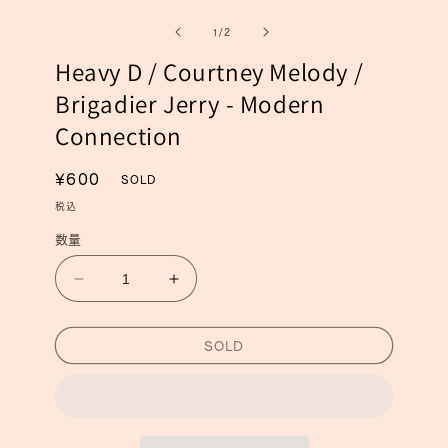
ー
ー
の
1
/
2
ダ
ダ
ル
ル
Heavy D / Courtney Melody /
で
で
メ
メ
Brigadier Jerry - Modern
デ
デ
ィ
ィ
Connection
ア
ア
(1)
(2)
を
を
通
¥600
SOLD
開
開
常
税込
く
く
価
数量
格
Heavy
Heavy
D
D
/
/
SOLD
Courtney
Courtney
Melody
Melody
/
/
Brigadier
Brigadier
Jerry
Jerry