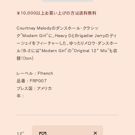
-
-
Modern
Modern
￥10,000以上お買い上げの方は送料無料
Connection
Connection
の
の
Courtney Melodyのダンスホール・クラシッ
数
数
量
量
ク”Modern Girl”に、Heavy DとBrigadier Jerryのディ
を
を
ージェイをフィーチャーした、ゆったりメロウ・ダンスホー
減
増
ル！B-2には"Modern Girl”の”Original 12" Mix”も収
ら
や
録！(ton)
す
す
レーベル : Ffrench
品番 : FRP007
プレス国 : アメリカ
年 :
12”