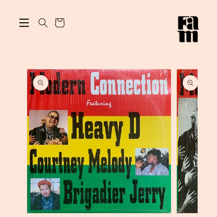
ン
カ
ツ
に
ー
進
ト
む
商
品
情
報
に
ス
キ
ッ
プ
モ
モ