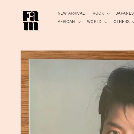
ン
ツ
に
NEW ARRIVAL
ROCK
JAPANES
進
AFRICAN
WORLD
OTHERS
む
商
品
情
報
に
ス
キ
ッ
プ