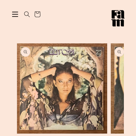
ン
カ
ツ
に
ー
進
ト
む
商
品
情
報
に
ス
キ
ッ
プ
モ
モ