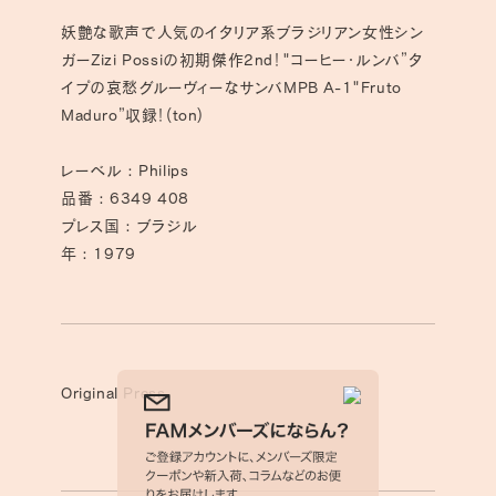
ら
や
す
す
妖艶な歌声で人気のイタリア系ブラジリアン女性シン
ガーZizi Possiの初期傑作2nd！"コーヒー・ルンバ”タ
イプの哀愁グルーヴィーなサンバMPB A-1"Fruto
Maduro”収録！(ton)
レーベル : Philips
品番 : 6349 408
プレス国 : ブラジル
年 : 1979
Original Press