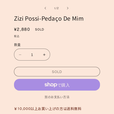
ー
ー
の
1
/
2
ダ
ダ
ル
ル
Zizi Possi-Pedaço De Mim
で
で
メ
メ
デ
デ
通
¥2,880
SOLD
ィ
ィ
常
ア
ア
税込
(1)
(2)
価
を
数量
を
格
開
開
く
く
Zizi
Zizi
Possi-
Possi-
Pedaço
Pedaço
SOLD
De
De
Mim
Mim
の
の
数
数
量
量
別のお支払い方法
を
を
減
増
￥10,000以上お買い上げの方は送料無料