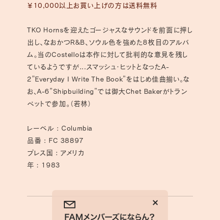
数
数
￥10,000以上お買い上げの方は送料無料
量
量
を
を
TKO Hornsを迎えたゴージャスなサウンドを前面に押し
減
増
出し、なおかつR&B、ソウル色を強めた8枚目のアルバ
ら
や
ム。当のCostelloは本作に対して批判的な意見を残し
す
す
ているようですが...スマッシュ・ヒットとなったA-
2”Everyday I Write The Book”をはじめ佳曲揃い。な
お、A-6”Shipbuilding”では御大Chet Bakerがトラン
ペットで参加。（若林）
レーベル : Columbia
品番 : FC 38897
プレス国 : アメリカ
年 : 1983