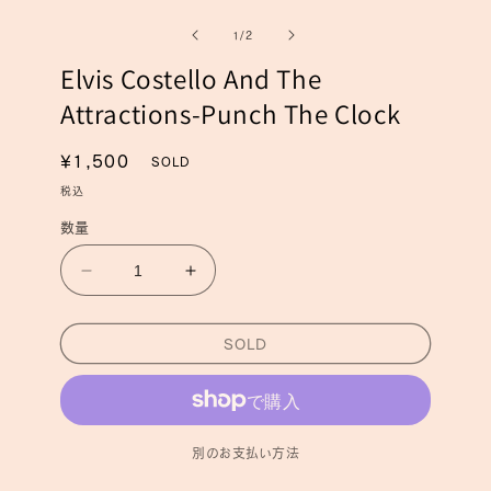
ー
ー
の
1
/
2
ダ
ダ
ル
ル
Elvis Costello And The
で
で
メ
メ
Attractions-Punch The Clock
デ
デ
ィ
ィ
ア
ア
通
¥1,500
SOLD
(1)
(2)
常
を
税込
を
開
価
開
数量
く
く
格
Elvis
Elvis
Costello
Costello
And
And
SOLD
The
The
Attractions-
Attractions-
Punch
Punch
The
The
Clock
Clock
別のお支払い方法
の
の