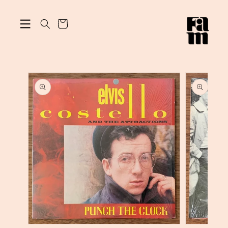
ン
カ
ツ
に
ー
進
ト
む
商
品
情
報
に
ス
キ
ッ
プ
モ
モ