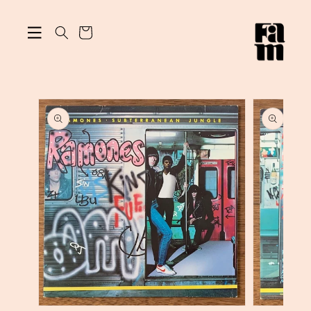
ン
カ
ツ
に
ー
進
ト
む
商
品
情
報
に
ス
キ
ッ
プ
モ
モ