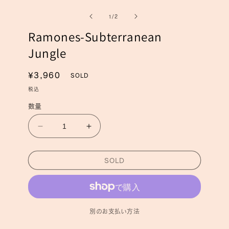
ー
ー
の
1
/
2
ダ
ダ
ル
ル
Ramones-Subterranean
で
で
メ
メ
Jungle
デ
デ
ィ
ィ
ア
ア
通
¥3,960
SOLD
(1)
(2)
常
を
税込
を
開
価
開
数量
く
く
格
Ramones-
Ramones-
Subterranean
Subterranean
Jungle
Jungle
SOLD
の
の
数
数
量
量
を
を
減
増
別のお支払い方法
ら
や