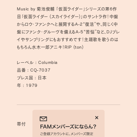
数
数
Music by 菊池俊輔 「仮面ライダー」シリーズの第6作
量
量
目「仮面ライダー (スカイライダー)」のサントラ作！中盤
を
を
からロウ・ファンクへと展開するA-2"復活”や、同じく中
減
増
盤にファンク・グルーヴを備えるA-5"苦悩”など、DJプレ
ら
や
イやサンプリングにもおすすめです！主題歌を歌うのは
す
す
もちろん水木一郎アニキ！RIP (ton)
レーベル : Columbia
品番 : CQ-7037
プレス国 : 日本
年 : 1979
帯付