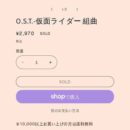
ー
ー
の
1
/
2
ダ
ダ
ル
ル
O.S.T.-仮面ライダー 組曲
で
で
メ
メ
デ
デ
通
¥2,970
SOLD
ィ
ィ
常
ア
ア
税込
(1)
(2)
価
を
数量
を
格
開
開
く
く
O.S.T.-
O.S.T.-
仮
仮
面
面
SOLD
ラ
ラ
イ
イ
ダ
ダ
ー
ー
別のお支払い方法
組
組
曲
曲
￥10,000以上お買い上げの方は送料無料
の
の