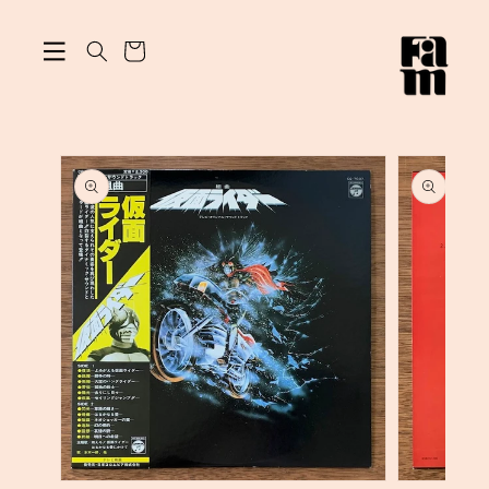
ン
カ
ツ
に
ー
進
ト
む
商
品
情
報
に
ス
キ
ッ
プ
モ
モ