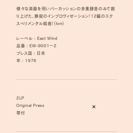
量
量
様々な楽器を用いパーカッションの多重録音のみで創
を
を
り上げた、静寂のインプロヴィゼーション！12編のエク
減
増
スペリメンタル組曲！(ton)
ら
や
す
す
レーベル : East Wind
品番 : EW-9001～2
プレス国 : 日本
年 : 1976
2LP
Original Press
帯付