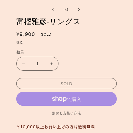
ー
ー
の
1
/
2
ダ
ダ
ル
ル
富樫雅彦-リングス
で
で
メ
メ
デ
デ
通
¥9,900
SOLD
ィ
ィ
常
ア
ア
税込
(1)
(2)
価
を
数量
を
格
開
開
く
く
富
富
樫
樫
雅
雅
SOLD
彦-
彦-
リ
リ
ン
ン
グ
グ
別のお支払い方法
ス
ス
の
の
￥10,000以上お買い上げの方は送料無料
数
数