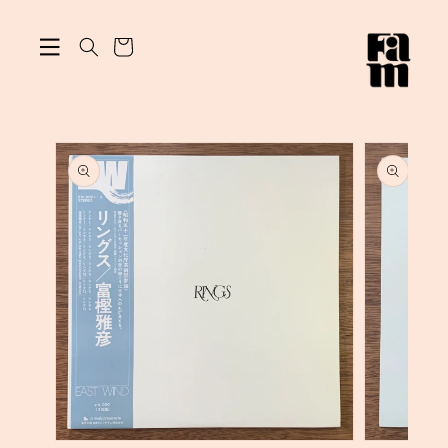
ン
カ
ツ
に
ー
進
ト
む
商
品
情
報
に
ス
キ
ッ
プ
モ
モ